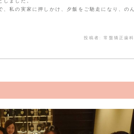
としました。
で、私の実家に押しかけ、夕飯をご馳走になり、の
投稿者:
常盤矯正歯